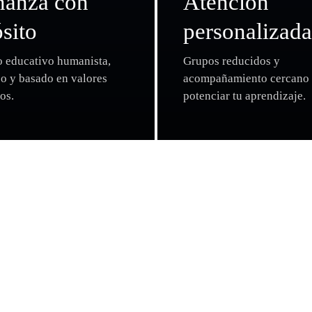
ñanza con
Atención
sito
personalizad
 educativo humanista,
Grupos reducidos y
o y basado en valores
acompañamiento cercano 
os.
potenciar tu aprendizaje.