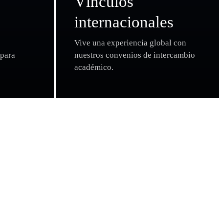
Vínculos
a
internacionales
Vive una experiencia global con
para
nuestros convenios de intercambio
académico.